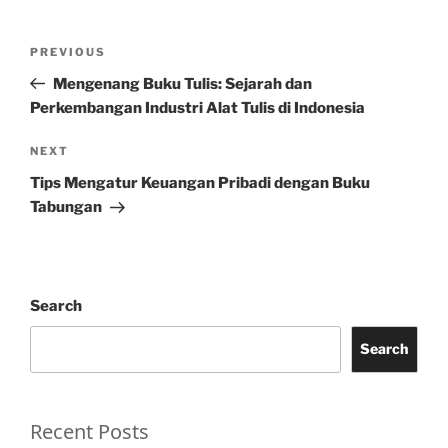
Post
Previous
PREVIOUS
navigation
Post
Mengenang Buku Tulis: Sejarah dan
Perkembangan Industri Alat Tulis di Indonesia
Next
NEXT
Post
Tips Mengatur Keuangan Pribadi dengan Buku
Tabungan
Search
Search
Recent Posts