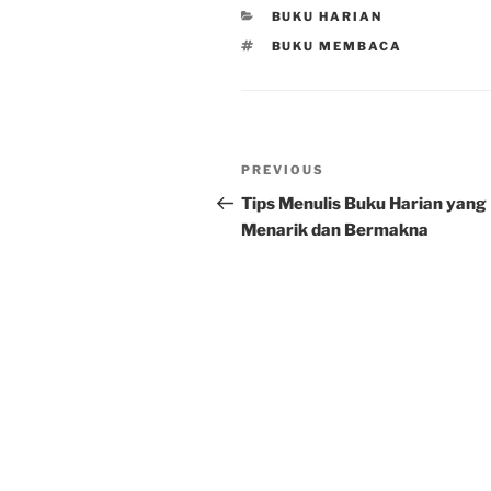
CATEGORIES
BUKU HARIAN
TAGS
BUKU MEMBACA
Post
Previous
PREVIOUS
navigation
Post
Tips Menulis Buku Harian yang
Menarik dan Bermakna