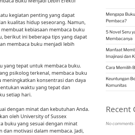
aca Buku Menjadi Lebih Efektif
Mengapa Buku S
atu kegiatan penting yang dapat
Pembaca?
n kualitas hidup seseorang. Namun,
ntuk membuat kebiasaan membaca buku
5 Novel Seru y
tu, berikut ini beberapa tips yang dapat
Membacanya
an membaca buku menjadi lebih
Manfaat Memb
Imajinasi dan K
u yang tepat untuk membaca buku.
Cara Memilih 
rang psikolog terkenal, membaca buku
Keuntungan Be
u meningkatkan konsentrasi dan daya
Komunitas
enentukan waktu yang tepat dan
 setiap hari.
Recent
suai dengan minat dan kebutuhan Anda.
kan oleh University of Sussex
 buku yang sesuai dengan minat
No comments t
 dan motivasi dalam membaca. Jadi,