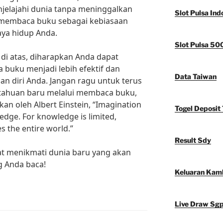
njelajahi dunia tanpa meninggalkan
Slot Pulsa Ind
h membaca buku sebagai kebiasaan
aya hidup Anda.
Slot Pulsa 50
di atas, diharapkan Anda dapat
uku menjadi lebih efektif dan
Data Taiwan
 diri Anda. Jangan ragu untuk terus
tahuan baru melalui membaca buku,
an oleh Albert Einstein, “Imagination
Togel Deposit 
dge. For knowledge is limited,
 the entire world.”
Result Sdy
t menikmati dunia baru yang akan
g Anda baca!
Keluaran Kam
Live Draw Sg