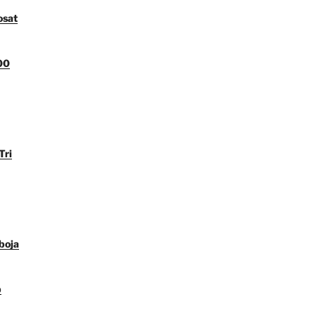
osat
00
Tri
boja
p