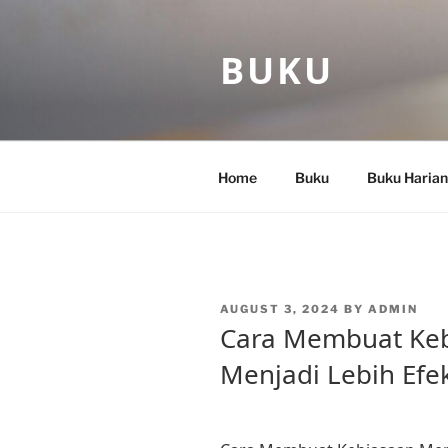
Skip
to
BUKU
content
Home
Buku
Buku Harian
POSTED
AUGUST 3, 2024
BY
ADMIN
ON
Cara Membuat Ke
Menjadi Lebih Efek