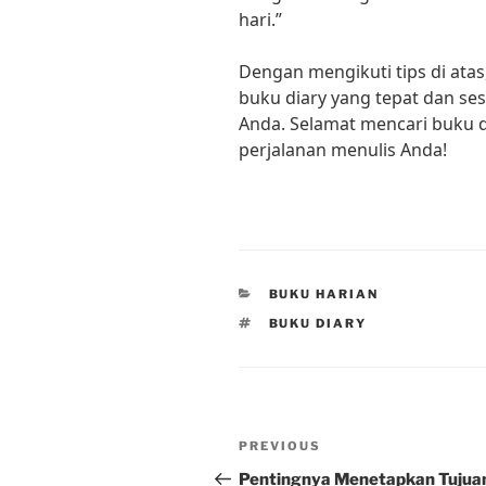
hari.”
Dengan mengikuti tips di atas
buku diary yang tepat dan se
Anda. Selamat mencari buku
perjalanan menulis Anda!
CATEGORIES
BUKU HARIAN
TAGS
BUKU DIARY
Post
Previous
PREVIOUS
navigation
Post
Pentingnya Menetapkan Tujua