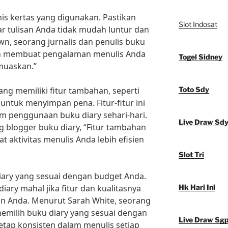
is kertas yang digunakan. Pastikan
Slot Indosat
ar tulisan Anda tidak mudah luntur dan
wn, seorang jurnalis dan penulis buku
akan membuat pengalaman menulis Anda
Togel Sidney
muaskan.”
yang memiliki fitur tambahan, seperti
Toto Sdy
ntuk menyimpan pena. Fitur-fitur ini
 penggunaan buku diary sehari-hari.
Live Draw Sd
 blogger buku diary, “Fitur tambahan
aktivitas menulis Anda lebih efisien
Slot Tri
 diary yang sesuai dengan budget Anda.
ary mahal jika fitur dan kualitasnya
Hk Hari Ini
an Anda. Menurut Sarah White, seorang
k memilih buku diary yang sesuai dengan
Live Draw Sg
etap konsisten dalam menulis setiap