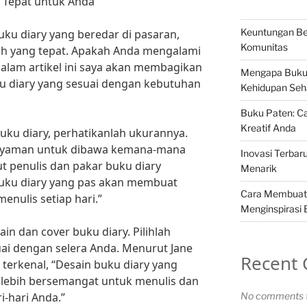
 Tepat untuk Anda
Keuntungan Be
uku diary yang beredar di pasaran,
Komunitas
lih yang tepat. Apakah Anda mengalami
dalam artikel ini saya akan membagikan
Mengapa Buku
ku diary yang sesuai dengan kebutuhan
Kehidupan Seha
Buku Paten: Ca
Kreatif Anda
uku diary, perhatikanlah ukurannya.
g nyaman untuk dibawa kemana-mana
Inovasi Terbar
ut penulis dan pakar buku diary
Menarik
buku diary yang pas akan membuat
Cara Membuat
enulis setiap hari.”
Menginspirasi
ain dan cover buku diary. Pilihlah
ai dengan selera Anda. Menurut Jane
Recent
terkenal, “Desain buku diary yang
lebih bersemangat untuk menulis dan
-hari Anda.”
No comments t