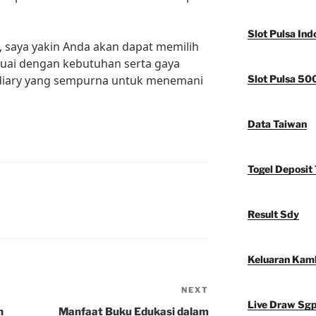
Slot Pulsa Ind
, saya yakin Anda akan dapat memilih
suai dengan kebutuhan serta gaya
 diary yang sempurna untuk menemani
Slot Pulsa 50
Data Taiwan
Togel Deposit 
Result Sdy
Keluaran Kam
NEXT
Next
Live Draw Sg
Post
n
Manfaat Buku Edukasi dalam