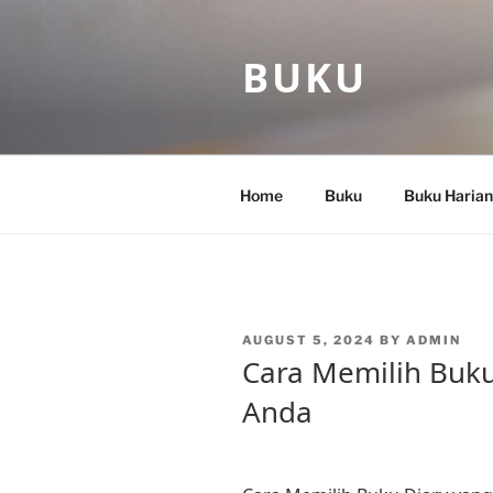
Skip
to
BUKU
content
Home
Buku
Buku Harian
POSTED
AUGUST 5, 2024
BY
ADMIN
ON
Cara Memilih Buku
Anda