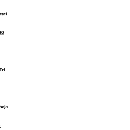
osat
00
Tri
boja
p