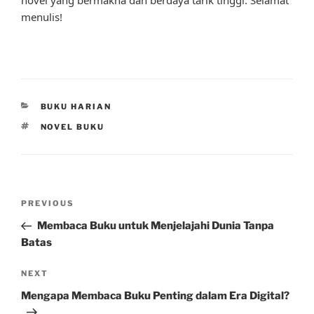
menulis!
CATEGORIES
BUKU HARIAN
TAGS
NOVEL BUKU
Post
Previous
PREVIOUS
navigation
Post
Membaca Buku untuk Menjelajahi Dunia Tanpa
Batas
Next
NEXT
Post
Mengapa Membaca Buku Penting dalam Era Digital?