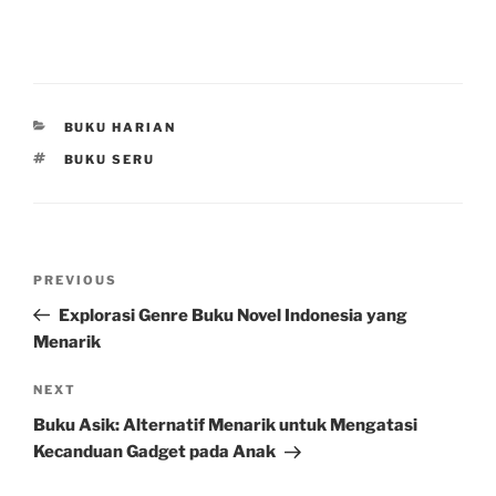
CATEGORIES
BUKU HARIAN
TAGS
BUKU SERU
Post
Previous
PREVIOUS
navigation
Post
Explorasi Genre Buku Novel Indonesia yang
Menarik
Next
NEXT
Post
Buku Asik: Alternatif Menarik untuk Mengatasi
Kecanduan Gadget pada Anak