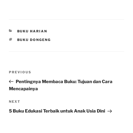
CATEGORIES
BUKU HARIAN
TAGS
BUKU DONGENG
Post
Previous
PREVIOUS
navigation
Post
Pentingnya Membaca Buku: Tujuan dan Cara
Mencapainya
Next
NEXT
Post
5 Buku Edukasi Terbaik untuk Anak Usia Dini