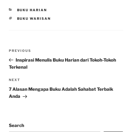
CATEGORIES
BUKU HARIAN
TAGS
BUKU WARISAN
Post
Previous
PREVIOUS
navigation
Post
Inspirasi Menulis Buku Harian dari Tokoh-Tokoh
Terkenal
Next
NEXT
Post
7 Alasan Mengapa Buku Adalah Sahabat Terbaik
Anda
Search