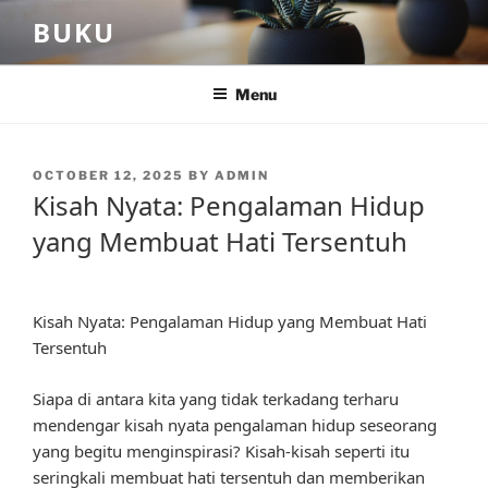
Skip
BUKU
to
content
Menu
POSTED
OCTOBER 12, 2025
BY
ADMIN
ON
Kisah Nyata: Pengalaman Hidup
yang Membuat Hati Tersentuh
Kisah Nyata: Pengalaman Hidup yang Membuat Hati
Tersentuh
Siapa di antara kita yang tidak terkadang terharu
mendengar kisah nyata pengalaman hidup seseorang
yang begitu menginspirasi? Kisah-kisah seperti itu
seringkali membuat hati tersentuh dan memberikan