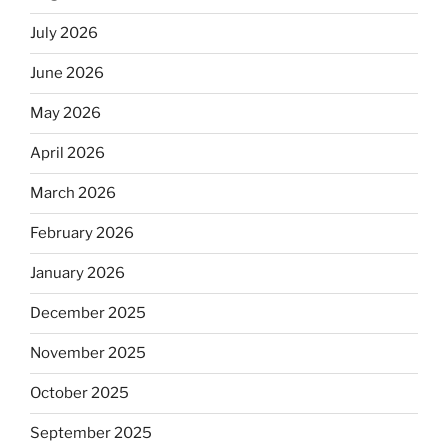
July 2026
June 2026
May 2026
April 2026
March 2026
February 2026
January 2026
December 2025
November 2025
October 2025
September 2025