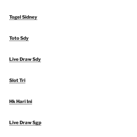
Togel Sidney
Toto Sdy
Live Draw Sdy
Slot Tri
Hk Hari Ini
Live Draw Sgp