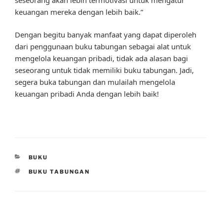
keuangan mereka dengan lebih baik.”
Dengan begitu banyak manfaat yang dapat diperoleh
dari penggunaan buku tabungan sebagai alat untuk
mengelola keuangan pribadi, tidak ada alasan bagi
seseorang untuk tidak memiliki buku tabungan. Jadi,
segera buka tabungan dan mulailah mengelola
keuangan pribadi Anda dengan lebih baik!
CATEGORIES
BUKU
TAGS
BUKU TABUNGAN
Post