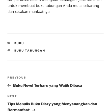
untuk membuat buku tabungan Anda mulai sekarang
dan rasakan manfaatnya!
CATEGORIES
BUKU
TAGS
BUKU TABUNGAN
Post
Previous
PREVIOUS
navigation
Post
Buku Novel Terbaru yang Wajib Dibaca
Next
NEXT
Post
Tips Menulis Buku Diary yang Menyenangkan dan
Bermanfaat