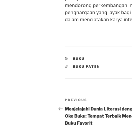
mendorong perkembangan ind
penghargaan yang layak bagi 
dalam menciptakan karya intel
CATEGORIES
BUKU
TAGS
BUKU PATEN
Post
Previous
PREVIOUS
navigation
Post
Menjelajahi Dunia Literasi den
Oke Buku: Tempat Terbaik Men
Buku Favorit