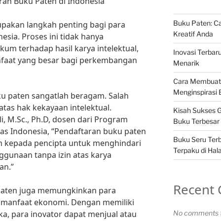
ran Buku Paten di Indonesia
Buku Paten: Ca
pakan langkah penting bagi para
Kreatif Anda
esia. Proses ini tidak hanya
m terhadap hasil karya intelektual,
Inovasi Terbar
aat yang besar bagi perkembangan
Menarik
Cara Membuat
Menginspirasi
ku paten sangatlah beragam. Salah
tas hak kekayaan intelektual.
Kisah Sukses G
i, M.Sc., Ph.D, dosen dari Program
Buku Terbesar 
itas Indonesia, “Pendaftaran buku paten
Buku Seru Terb
 kepada pencipta untuk menghindari
Terpaku di Ha
ggunaan tanpa izin atas karya
an.”
Recent
 paten juga memungkinkan para
 manfaat ekonomi. Dengan memiliki
ka, para inovator dapat menjual atau
No comments t