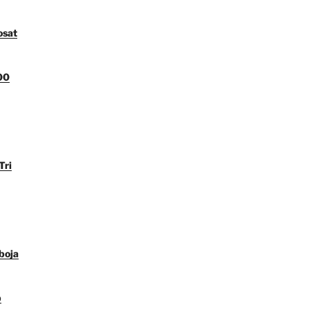
osat
00
Tri
boja
p