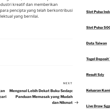
ustri kreatif dan memberikan
para pencipta yang telah berkontribusi
Slot Pulsa Ind
ektual yang bernilai.
Slot Pulsa 50
Data Taiwan
Togel Deposit 
Result Sdy
NEXT
Next
Post
Keluaran Kam
gan
Mengenal Lebih Dekat Buku Sedap:
cari
Panduan Memasak yang Mudah
dan Nikmat
Live Draw Sg