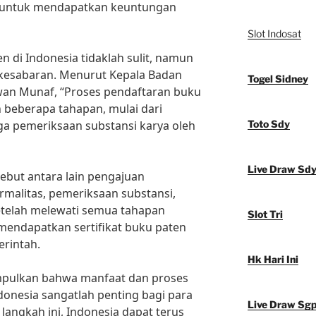
t untuk mendapatkan keuntungan
Slot Indosat
 di Indonesia tidaklah sulit, namun
kesabaran. Menurut Kepala Badan
Togel Sidney
awan Munaf, “Proses pendaftaran buku
n beberapa tahapan, mulai dari
 pemeriksaan substansi karya oleh
Toto Sdy
Live Draw Sd
ebut antara lain pengajuan
malitas, pemeriksaan substansi,
etelah melewati semua tahapan
Slot Tri
 mendapatkan sertifikat buku paten
erintah.
Hk Hari Ini
mpulkan bahwa manfaat dan proses
donesia sangatlah penting bagi para
Live Draw Sg
 langkah ini, Indonesia dapat terus