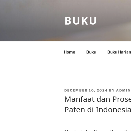
Skip
to
BUKU
content
Home
Buku
Buku Harian
POSTED
DECEMBER 10, 2024
BY
ADMIN
ON
Manfaat dan Pros
Paten di Indonesi