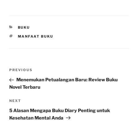
CATEGORIES
BUKU
TAGS
MANFAAT BUKU
Post
Previous
PREVIOUS
navigation
Post
Menemukan Petualangan Baru: Review Buku
Novel Terbaru
Next
NEXT
Post
5 Alasan Mengapa Buku Diary Penting untuk
Kesehatan Mental Anda