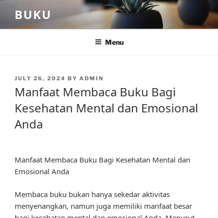
Skip
BUKU
to
content
Menu
POSTED
JULY 26, 2024
BY
ADMIN
ON
Manfaat Membaca Buku Bagi
Kesehatan Mental dan Emosional
Anda
Manfaat Membaca Buku Bagi Kesehatan Mental dan
Emosional Anda
Membaca buku bukan hanya sekedar aktivitas
menyenangkan, namun juga memiliki manfaat besar
bagi kesehatan mental dan emosional Anda. Menurut