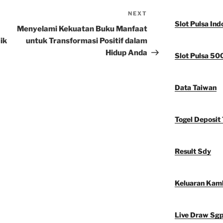
NEXT
Next
Slot Pulsa Ind
Post
Menyelami Kekuatan Buku Manfaat
ik
untuk Transformasi Positif dalam
Hidup Anda
Slot Pulsa 50
Data Taiwan
Togel Deposit 
Result Sdy
Keluaran Kam
Live Draw Sg