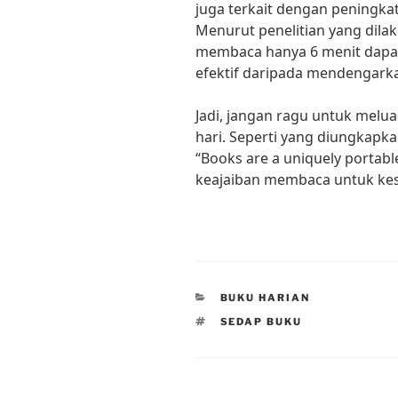
juga terkait dengan peningkat
Menurut penelitian yang dilak
membaca hanya 6 menit dapat
efektif daripada mendengarka
Jadi, jangan ragu untuk mel
hari. Seperti yang diungkapka
“Books are a uniquely portabl
keajaiban membaca untuk kes
CATEGORIES
BUKU HARIAN
TAGS
SEDAP BUKU