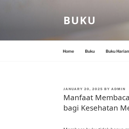
Skip
to
BUKU
content
Home
Buku
Buku Harian
POSTED
JANUARY 20, 2025
BY
ADMIN
ON
Manfaat Membaca
bagi Kesehatan M