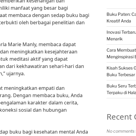
memberikan kesenangan dan
iliki manfaat yang besar bagi
Buku Paten: Ca
faat membaca dengan sedap buku bagi
Kreatif Anda
erbukti oleh berbagai penelitian dan
Inovasi Terbar
Menarik
Carla Marie Manly, membaca dapat
Cara Membuat
dan meningkatkan kesejahteraan
Menginspirasi
uk meditasi aktif yang dapat
n dari kekhawatiran sehari-hari dan
Kisah Sukses G
,” ujarnya.
Buku Terbesar 
Buku Seru Terb
pat meningkatkan empati dan
Terpaku di Ha
rang. Dengan membaca buku, Anda
engalaman karakter dalam cerita,
koneksi sosial dan hubungan
Recent
ap buku bagi kesehatan mental Anda
No comments t