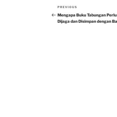
Post
Previous
PREVIOUS
navigation
Post
Mengapa Buku Tabungan Perlu
Dijaga dan Disimpan dengan Ba