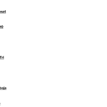
osat
00
Tri
boja
p