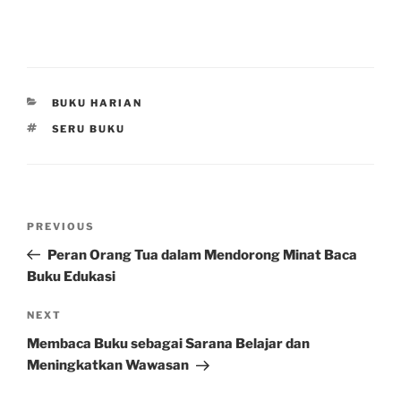
CATEGORIES
BUKU HARIAN
TAGS
SERU BUKU
Post
Previous
PREVIOUS
navigation
Post
Peran Orang Tua dalam Mendorong Minat Baca
Buku Edukasi
Next
NEXT
Post
Membaca Buku sebagai Sarana Belajar dan
Meningkatkan Wawasan