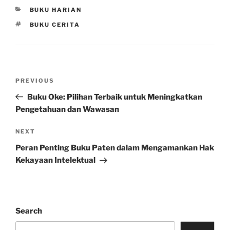
CATEGORIES
BUKU HARIAN
TAGS
BUKU CERITA
Post
Previous
PREVIOUS
navigation
Post
Buku Oke: Pilihan Terbaik untuk Meningkatkan
Pengetahuan dan Wawasan
Next
NEXT
Post
Peran Penting Buku Paten dalam Mengamankan Hak
Kekayaan Intelektual
Search