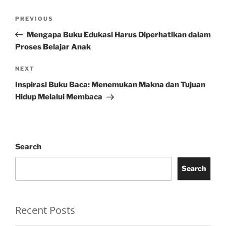
Post
Previous
PREVIOUS
navigation
Post
Mengapa Buku Edukasi Harus Diperhatikan dalam
Proses Belajar Anak
Next
NEXT
Post
Inspirasi Buku Baca: Menemukan Makna dan Tujuan
Hidup Melalui Membaca
Search
Search
Recent Posts