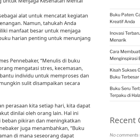
g untuk Menjaga Kesehatan Mental
Buku Paten: Ca
sebagai alat untuk mencatat kegiatan
Kreatif Anda
kenangan. Namun, tahukah Anda
liki manfaat besar untuk menjaga
Inovasi Terbar
buku harian penting untuk menunjang
Menarik
Cara Membuat
Menginspirasi
James Pennebaker, “Menulis di buku
rang mengatasi stres, kecemasan,
Kisah Sukses G
embantu individu untuk memproses dan
Buku Terbesar 
ungkin sulit disampaikan secara
Buku Seru Terb
Terpaku di Ha
 perasaan kita setiap hari, kita dapat
ut dinilai oleh orang lain. Hal ini
Recent
beban pikiran dan meningkatkan
ennebaker juga menambahkan, “Buku
 aman di mana seseorang dapat
No comments t