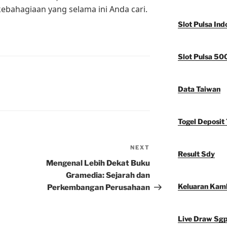
ahagiaan yang selama ini Anda cari.
Slot Pulsa Ind
Slot Pulsa 50
Data Taiwan
Togel Deposit 
NEXT
Next
Result Sdy
Post
Mengenal Lebih Dekat Buku
Gramedia: Sejarah dan
Keluaran Kam
Perkembangan Perusahaan
Live Draw Sg