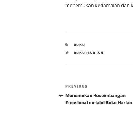
menemukan kedamaian dan keb
CATEGORIES
BUKU
TAGS
BUKU HARIAN
Post
Previous
PREVIOUS
navigation
Post
Menemukan Keseimbangan
Emosional melalui Buku Harian