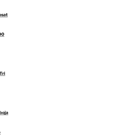
osat
00
Tri
boja
p