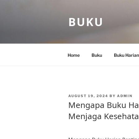
Skip
to
BUKU
content
Home
Buku
Buku Harian
POSTED
AUGUST 19, 2024
BY
ADMIN
ON
Mengapa Buku Har
Menjaga Kesehata