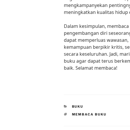
mengkampanyekan pentingny
meningkatkan kualitas hidup 
Dalam kesimpulan, membaca 
pengembangan diri seseoran
dapat memperluas wawasan, 
kemampuan berpikir kritis, s
secara keseluruhan. Jadi, ma
buku agar dapat terus berkem
baik. Selamat membaca!
CATEGORIES
BUKU
TAGS
MEMBACA BUKU