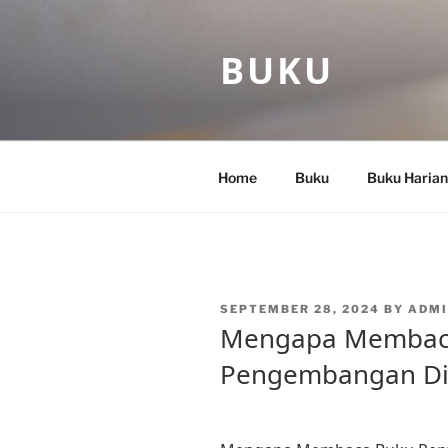
Skip
to
BUKU
content
Home
Buku
Buku Harian
POSTED
SEPTEMBER 28, 2024
BY
ADMI
ON
Mengapa Membaca
Pengembangan Di