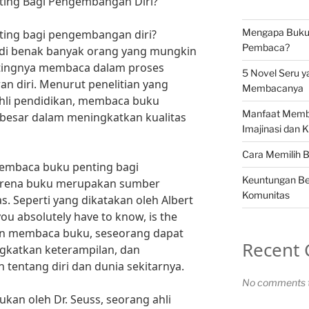
ing Bagi Pengembangan Diri?
Mengapa Buku S
ng bagi pengembangan diri?
Pembaca?
 di benak banyak orang yang mungkin
tingnya membaca dalam proses
5 Novel Seru y
 diri. Menurut penelitian yang
Membacanya
ahli pendidikan, membaca buku
Manfaat Memb
 besar dalam meningkatkan kualitas
Imajinasi dan K
Cara Memilih 
embaca buku penting bagi
Keuntungan Be
arena buku merupakan sumber
Komunitas
. Seperti yang dikatakan oleh Albert
you absolutely have to know, is the
ngan membaca buku, seseorang dapat
Recent
katkan keterampilan, dan
ntang diri dan dunia sekitarnya.
No comments t
ukan oleh Dr. Seuss, seorang ahli