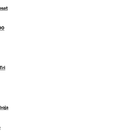
osat
00
Tri
boja
p