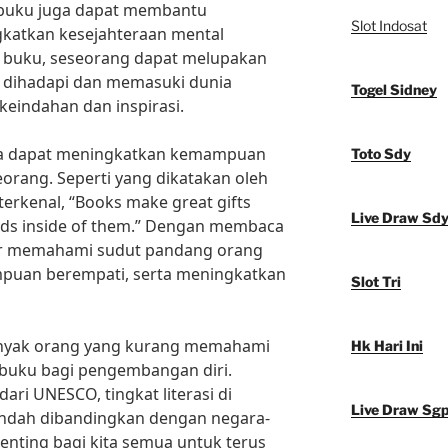
 buku juga dapat membantu
Slot Indosat
katkan kesejahteraan mental
buku, seseorang dapat melupakan
 dihadapi dan memasuki dunia
Togel Sidney
keindahan dan inspirasi.
uga dapat meningkatkan kemampuan
Toto Sdy
eseorang. Seperti yang dikatakan oleh
terkenal, “Books make great gifts
Live Draw Sd
lds inside of them.” Dengan membaca
jar memahami sudut pandang orang
uan berempati, serta meningkatkan
Slot Tri
nyak orang yang kurang memahami
Hk Hari Ini
buku bagi pengembangan diri.
ari UNESCO, tingkat literasi di
Live Draw Sg
endah dibandingkan dengan negara-
penting bagi kita semua untuk terus