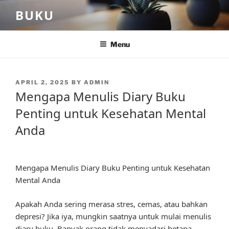
Skip
BUKU
to
content
Menu
POSTED
APRIL 2, 2025
BY
ADMIN
ON
Mengapa Menulis Diary Buku
Penting untuk Kesehatan Mental
Anda
Mengapa Menulis Diary Buku Penting untuk Kesehatan
Mental Anda
Apakah Anda sering merasa stres, cemas, atau bahkan
depresi? Jika iya, mungkin saatnya untuk mulai menulis
diary buku. Banyak orang tidak menyadari betapa