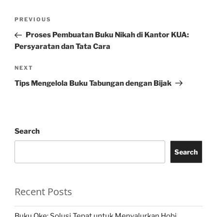
Post
Previous
PREVIOUS
navigation
Post
Proses Pembuatan Buku Nikah di Kantor KUA:
Persyaratan dan Tata Cara
Next
NEXT
Post
Tips Mengelola Buku Tabungan dengan Bijak
Search
Search
Recent Posts
Buku Oke: Solusi Tepat untuk Menyalurkan Hobi