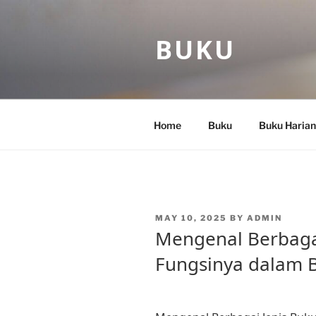
Skip
to
BUKU
content
Home
Buku
Buku Harian
POSTED
MAY 10, 2025
BY
ADMIN
ON
Mengenal Berbagai
Fungsinya dalam B