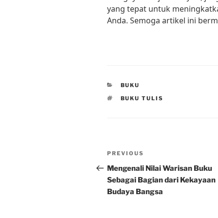
yang tepat untuk meningkatkan
Anda. Semoga artikel ini berm
CATEGORIES
BUKU
TAGS
BUKU TULIS
Post
Previous
PREVIOUS
navigation
Post
Mengenali Nilai Warisan Buku
Sebagai Bagian dari Kekayaan
Budaya Bangsa