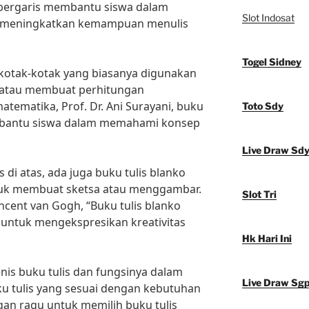
is bergaris membantu siswa dalam
Slot Indosat
n meningkatkan kemampuan menulis
Togel Sidney
is kotak-kotak yang biasanya digunakan
, atau membuat perhitungan
tematika, Prof. Dr. Ani Surayani, buku
Toto Sdy
embantu siswa dalam memahami konsep
Live Draw Sd
s di atas, ada juga buku tulis blanko
tuk membuat sketsa atau menggambar.
Slot Tri
ncent van Gogh, “Buku tulis blanko
untuk mengekspresikan kreativitas
Hk Hari Ini
is buku tulis dan fungsinya dalam
Live Draw Sg
uku tulis yang sesuai dengan kebutuhan
angan ragu untuk memilih buku tulis