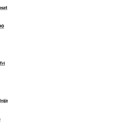
osat
00
Tri
boja
p