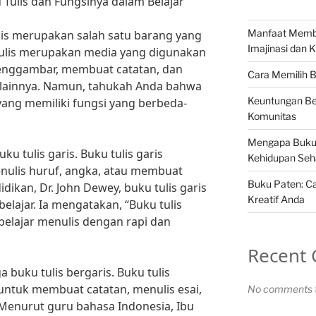
 Tulis dan Fungsinya dalam Belajar
Manfaat Memb
ulis merupakan salah satu barang yang
Imajinasi dan K
 tulis merupakan media yang digunakan
enggambar, membuat catatan, dan
Cara Memilih 
s lainnya. Namun, tahukah Anda bahwa
Keuntungan Be
 yang memiliki fungsi yang berbeda-
Komunitas
Mengapa Buku
ku tulis garis. Buku tulis garis
Kehidupan Seha
nulis huruf, angka, atau membuat
Buku Paten: Ca
ikan, Dr. John Dewey, buku tulis garis
Kreatif Anda
elajar. Ia mengatakan, “Buku tulis
elajar menulis dengan rapi dan
Recent
ga buku tulis bergaris. Buku tulis
untuk membuat catatan, menulis esai,
No comments t
enurut guru bahasa Indonesia, Ibu