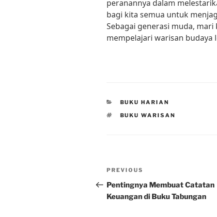
peranannya dalam melestarik
bagi kita semua untuk menja
Sebagai generasi muda, mari 
mempelajari warisan budaya le
CATEGORIES
BUKU HARIAN
TAGS
BUKU WARISAN
Post
Previous
PREVIOUS
navigation
Post
Pentingnya Membuat Catatan
Keuangan di Buku Tabungan