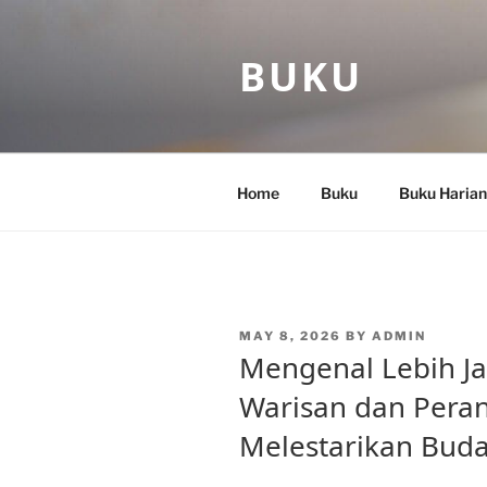
Skip
to
BUKU
content
Home
Buku
Buku Harian
POSTED
MAY 8, 2026
BY
ADMIN
ON
Mengenal Lebih J
Warisan dan Pera
Melestarikan Bud