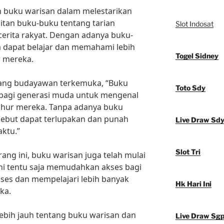
n buku warisan dalam melestarikan
itan buku-buku tentang tarian
Slot Indosat
 cerita rakyat. Dengan adanya buku-
a dapat belajar dan memahami lebih
Togel Sidney
r mereka.
rang budayawan terkemuka, “Buku
Toto Sdy
a bagi generasi muda untuk mengenal
luhur mereka. Tanpa adanya buku
ersebut dapat terlupakan dan punah
Live Draw Sd
aktu.”
Slot Tri
rang ini, buku warisan juga telah mulai
l ini tentu saja memudahkan akses bagi
es dan mempelajari lebih banyak
Hk Hari Ini
ka.
ebih jauh tentang buku warisan dan
Live Draw Sg