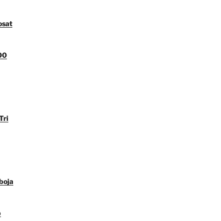
osat
00
Tri
boja
p