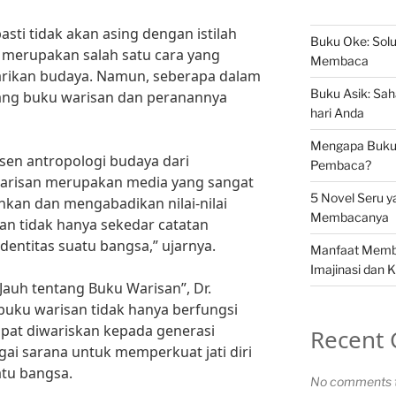
asti tidak akan asing dengan istilah
Buku Oke: Solu
 merupakan salah satu cara yang
Membaca
arikan budaya. Namun, seberapa dalam
Buku Asik: Sah
tang buku warisan dan peranannya
hari Anda
Mengapa Buku S
osen antropologi budaya dari
Pembaca?
 warisan merupakan media yang sangat
5 Novel Seru y
an dan mengabadikan nilai-nilai
Membacanya
an tidak hanya sekedar catatan
dentitas suatu bangsa,” ujarnya.
Manfaat Memb
Imajinasi dan K
auh tentang Buku Warisan”, Dr.
buku warisan tidak hanya berfungsi
pat diwariskan kepada generasi
Recent
gai sarana untuk memperkuat jati diri
tu bangsa.
No comments t