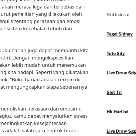
akan merasa lega dan terbebas dari
urut penelitian yang dilakukan oleh
Slot Indosat
enulis tentang perasaan dan emosi
n sistem kekebalan tubuh dan
Togel Sidney
 buku harian juga dapat membantu kita
Toto Sdy
endiri. Dengan mengekspresikan
ta akan lebih mudah untuk menemukan
ng kita hadapi. Seperti yang dikatakan
Live Draw Sd
ank, “Buku harian adalah cermin diri
dapat mengungkapkan siapa sebenarnya
Slot Tri
ai menuliskan perasaan dan emosimu
Hk Hari Ini
egitu, kamu dapat menyalurkan stress
n meningkatkan kesejahteraan
is adalah salah satu bentuk terapi
Live Draw Sg