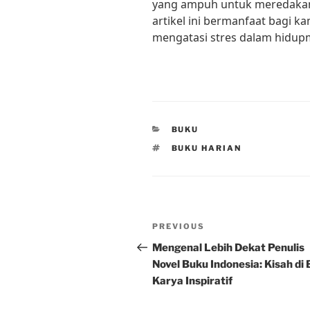
yang ampuh untuk meredakan 
artikel ini bermanfaat bagi 
mengatasi stres dalam hidup
CATEGORIES
BUKU
TAGS
BUKU HARIAN
Post
Previous
PREVIOUS
navigation
Post
Mengenal Lebih Dekat Penulis
Novel Buku Indonesia: Kisah di 
Karya Inspiratif