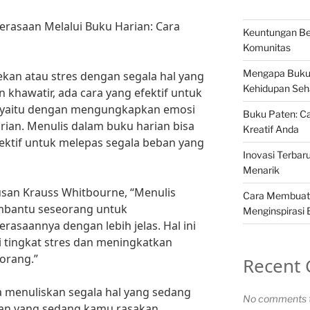
asaan Melalui Buku Harian: Cara
Keuntungan Be
Komunitas
Mengapa Buku
kan atau stres dengan segala hal yang
Kehidupan Seha
 khawatir, ada cara yang efektif untuk
, yaitu dengan mengungkapkan emosi
Buku Paten: Ca
rian. Menulis dalam buku harian bisa
Kreatif Anda
fektif untuk melepas segala beban yang
Inovasi Terbar
Menarik
Susan Krauss Whitbourne, “Menulis
Cara Membuat
mbantu seseorang untuk
Menginspirasi
saannya dengan lebih jelas. Hal ini
tingkat stres dan meningkatkan
orang.”
Recent
 menuliskan segala hal yang sedang
No comments t
an yang sedang kamu rasakan.