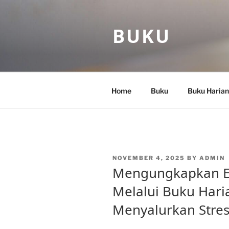
Skip
to
BUKU
content
Home
Buku
Buku Harian
POSTED
NOVEMBER 4, 2025
BY
ADMIN
ON
Mengungkapkan E
Melalui Buku Haria
Menyalurkan Stres