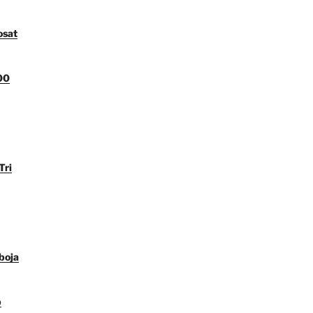
osat
00
Tri
boja
p