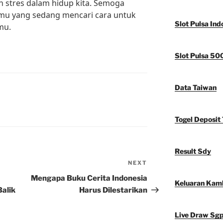
stres dalam hidup kita. Semoga
kamu yang sedang mencari cara untuk
Slot Pulsa Ind
mu.
Slot Pulsa 50
Data Taiwan
Togel Deposit 
Result Sdy
NEXT
Next
Post
Mengapa Buku Cerita Indonesia
Keluaran Kam
Balik
Harus Dilestarikan
Live Draw Sg