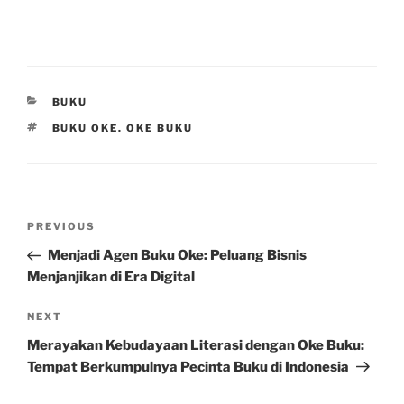
CATEGORIES
BUKU
TAGS
BUKU OKE. OKE BUKU
Post
Previous
PREVIOUS
navigation
Post
Menjadi Agen Buku Oke: Peluang Bisnis
Menjanjikan di Era Digital
Next
NEXT
Post
Merayakan Kebudayaan Literasi dengan Oke Buku:
Tempat Berkumpulnya Pecinta Buku di Indonesia