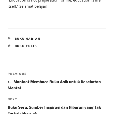
itself.” Selamat belajar!
CATEGORIES
BUKU HARIAN
TAGS
BUKU TULIS
Post
Previous
PREVIOUS
navigation
Post
Manfaat Membaca Buku Asik untuk Kesehatan
Mental
Next
NEXT
Post
Buku Seru: Sumber Inspirasi dan Hiburan yang Tak
Terkalahkan