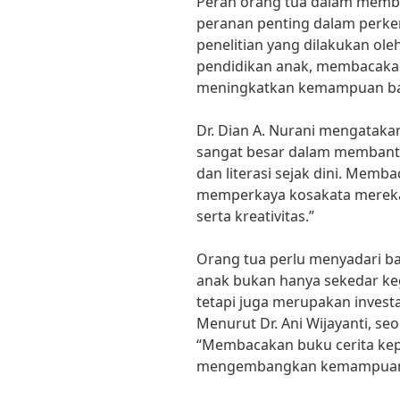
Peran orang tua dalam memb
peranan penting dalam perke
penelitian yang dilakukan ole
pendidikan anak, membacakan
meningkatkan kemampuan b
Dr. Dian A. Nurani mengataka
sangat besar dalam memban
dan literasi sejak dini. Memb
memperkaya kosakata mereka
serta kreativitas.”
Orang tua perlu menyadari 
anak bukan hanya sekedar ke
tetapi juga merupakan investa
Menurut Dr. Ani Wijayanti, seo
“Membacakan buku cerita ke
mengembangkan kemampuan berp