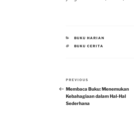
CATEGORIES
BUKU HARIAN
TAGS
BUKU CERITA
Post
Previous
PREVIOUS
navigation
Post
Membaca Buku: Menemukan
Kebahagiaan dalam Hal-Hal
Sederhana