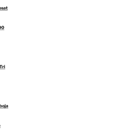
osat
00
Tri
boja
p