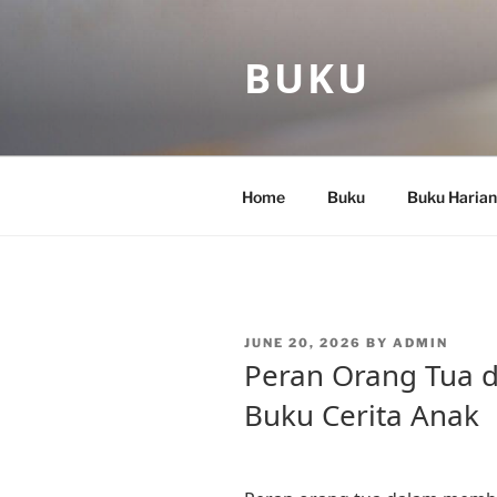
Skip
to
BUKU
content
Home
Buku
Buku Harian
POSTED
JUNE 20, 2026
BY
ADMIN
ON
Peran Orang Tua
Buku Cerita Anak