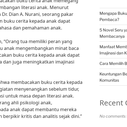
acakan buku cerita anak memegang
mbangan literasi anak. Menurut
Mengapa Buku S
h Dr. Dian A. Nurani, seorang pakar
Pembaca?
 buku cerita kepada anak dapat
ahasa dan pemahaman anak.
5 Novel Seru y
Membacanya
n, “Orang tua memiliki peran yang
Manfaat Memb
tu anak mengembangkan minat baca
Imajinasi dan K
acakan buku cerita kepada anak dapat
 dan juga meningkatkan imajinasi
Cara Memilih 
Keuntungan Be
Komunitas
bahwa membacakan buku cerita kepada
giatan menyenangkan sebelum tidur,
si untuk masa depan literasi anak.
Recent
rang ahli psikologi anak,
pada anak dapat membantu mereka
ikir kritis dan analitis sejak dini.”
No comments t