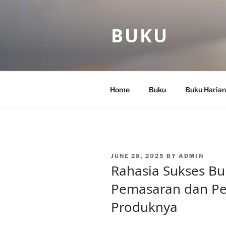
Skip
to
BUKU
content
Home
Buku
Buku Harian
POSTED
JUNE 28, 2025
BY
ADMIN
ON
Rahasia Sukses Bu
Pemasaran dan P
Produknya