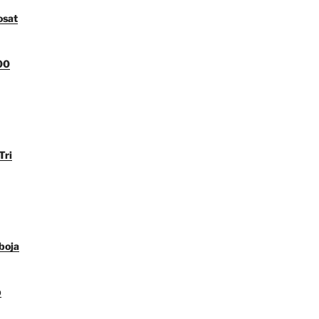
osat
00
Tri
boja
p