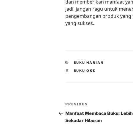
dan memberikan manfaat yang
Jadi, jangan ragu untuk mene
pengembangan produk yang t
yang sukses.
CATEGORIES
BUKU HARIAN
TAGS
BUKU OKE
Post
Previous
PREVIOUS
navigation
Post
Manfaat Membaca Buku: Lebih 
Sekadar Hiburan