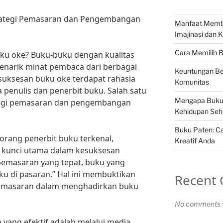
trategi Pemasaran dan Pengembangan
Manfaat Memb
Imajinasi dan K
Cara Memilih 
uku oke? Buku-buku dengan kualitas
menarik minat pembaca dari berbagai
Keuntungan Be
esuksesan buku oke terdapat rahasia
Komunitas
a penulis dan penerbit buku. Salah satu
Mengapa Buku
ategi pemasaran dan pengembangan
Kehidupan Seha
Buku Paten: Ca
orang penerbit buku terkenal,
Kreatif Anda
kunci utama dalam kesuksesan
pemasaran yang tepat, buku yang
ku di pasaran.” Hal ini membuktikan
Recent
pemasaran dalam menghadirkan buku
No comments t
 yang efektif adalah melalui media