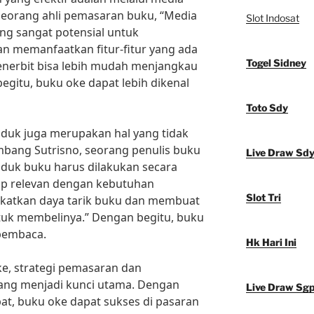
, seorang ahli pemasaran buku, “Media
Slot Indosat
ng sangat potensial untuk
 memanfaatkan fitur-fitur yang ada
Togel Sidney
penerbit bisa lebih mudah menjangkau
egitu, buku oke dapat lebih dikenal
Toto Sdy
oduk juga merupakan hal yang tidak
mbang Sutrisno, seorang penulis buku
Live Draw Sd
duk buku harus dilakukan secara
ap relevan dengan kebutuhan
Slot Tri
gkatkan daya tarik buku dan membuat
tuk membelinya.” Dengan begitu, buku
 pembaca.
Hk Hari Ini
, strategi pemasaran dan
g menjadi kunci utama. Dengan
Live Draw Sg
at, buku oke dapat sukses di pasaran