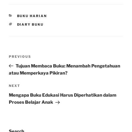
CATEGORIES
BUKU HARIAN
TAGS
DIARY BUKU
Post
Previous
PREVIOUS
navigation
Post
Tujuan Membaca Buku: Menambah Pengetahuan
atau Memperkaya Pikiran?
Next
NEXT
Post
Mengapa Buku Edukasi Harus Diperhatikan dalam
Proses Belajar Anak
Search