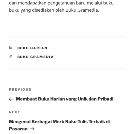
dan mendapatkan pengetahuan baru melalui buku-
buku yang disediakan oleh Buku Gramedia.
CATEGORIES
BUKU HARIAN
TAGS
BUKU GRAMEDIA
Post
Previous
PREVIOUS
navigation
Post
Membuat Buku Harian yang Unik dan Pribadi
Next
NEXT
Post
Mengenal Berbagai Merk Buku Tulis Terbaik di
Pasaran