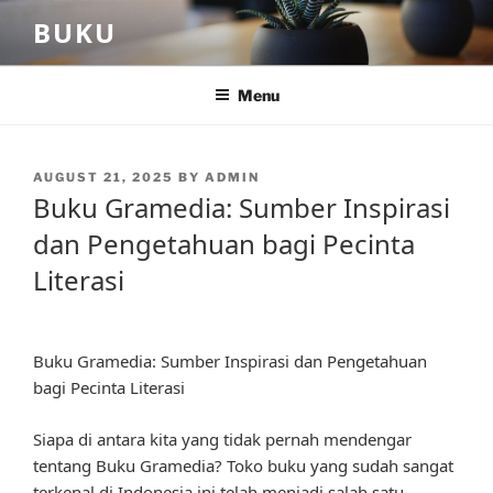
Skip
BUKU
to
content
Menu
POSTED
AUGUST 21, 2025
BY
ADMIN
ON
Buku Gramedia: Sumber Inspirasi
dan Pengetahuan bagi Pecinta
Literasi
Buku Gramedia: Sumber Inspirasi dan Pengetahuan
bagi Pecinta Literasi
Siapa di antara kita yang tidak pernah mendengar
tentang Buku Gramedia? Toko buku yang sudah sangat
terkenal di Indonesia ini telah menjadi salah satu